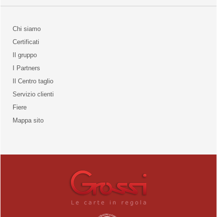
Chi siamo
Certificati
Il gruppo
la qualità
I Partners
Il Centro taglio
Servizio clienti
Fiere
o
Mappa sito
unities