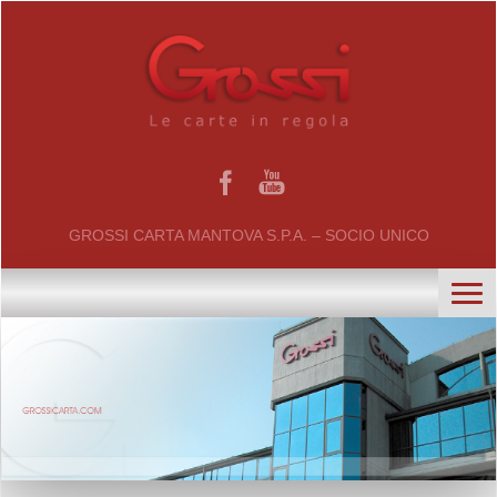
GROSSI CARTA MANTOVA S.P.A. – SOCIO UNICO
home
chi siamo
certificati
il gruppo