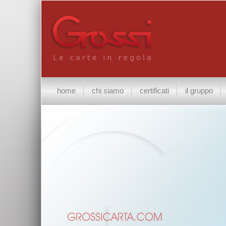
home
chi siamo
certificati
il gruppo