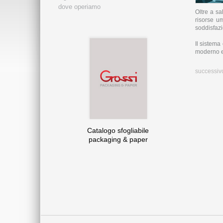
dove operiamo
Oltre a sa
risorse u
soddisfazi
Il sistema
moderno es
successiv
Catalogo sfogliabile
packaging & paper