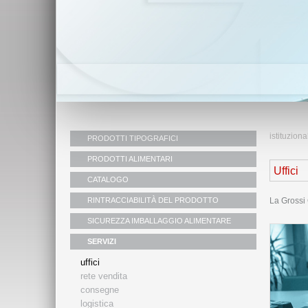
istituziona
PRODOTTI TIPOGRAFICI
PRODOTTI ALIMENTARI
Uffici
CATALOGO
RINTRACCIABILITÀ DEL PRODOTTO
La Grossi C
SICUREZZA IMBALLAGGIO ALIMENTARE
SERVIZI
uffici
rete vendita
consegne
logistica