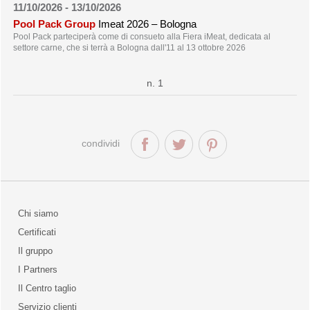
linea spring
11/10/2026 - 13/10/2026
linea summer
Pool Pack Group
Imeat 2026 – Bologna
linea legno 100% bio
Pool Pack parteciperà come di consueto alla Fiera iMeat, dedicata al
macchinari imballaggio
pani-moules
settore carne, che si terrà a Bologna dall'11 al 13 ottobre 2026
pani-tourtes
pani-tartes
n. 1
pani-pousse
cofanetti e vassoi
taglieri
condividi
Chi siamo
Certificati
Il gruppo
la qualità
I Partners
Il Centro taglio
Servizio clienti