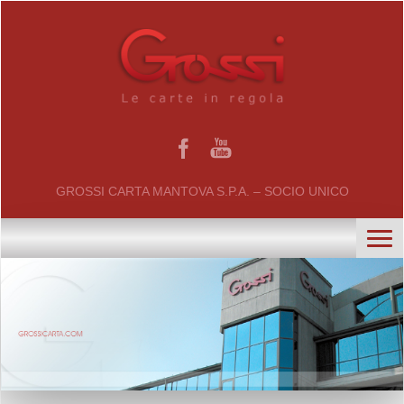
GROSSI CARTA MANTOVA S.P.A. – SOCIO UNICO
home
chi siamo
certificati
il gruppo