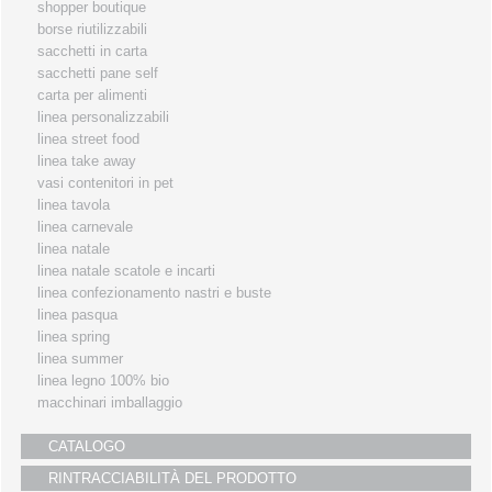
shopper boutique
i partners
borse riutilizzabili
sacchetti in carta
servizio clienti
sacchetti pane self
fiere
carta per alimenti
linea personalizzabili
linea street food
linea take away
vasi contenitori in pet
linea tavola
linea carnevale
linea natale
linea natale scatole e incarti
linea confezionamento nastri e buste
linea pasqua
linea spring
linea summer
linea legno 100% bio
macchinari imballaggio
CATALOGO
RINTRACCIABILITÀ DEL PRODOTTO