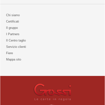
Chi siamo
Certificati
Il gruppo
la qualità
I Partners
Il Centro taglio
Servizio clienti
Fiere
o
Mappa sito
unities