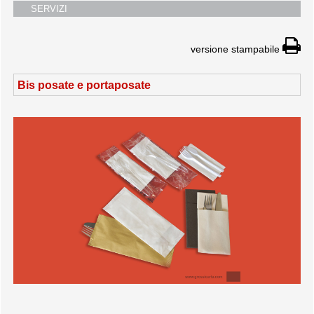
SERVIZI
i partners
servizio clienti
versione stampabile
fiere
Bis posate e portaposate