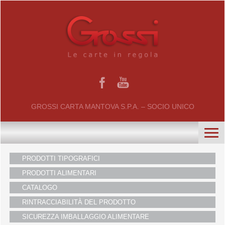
GROSSI CARTA MANTOVA S.P.A. – SOCIO UNICO
PRODOTTI TIPOGRAFICI
PRODOTTI ALIMENTARI
home
CATALOGO
chi siamo
RINTRACCIABILITÀ DEL PRODOTTO
certificati
SICUREZZA IMBALLAGGIO ALIMENTARE
il gruppo