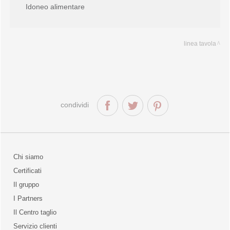
Idoneo alimentare
linea tavola
condividi
Chi siamo
Certificati
Il gruppo
la qualità
I Partners
Il Centro taglio
Servizio clienti