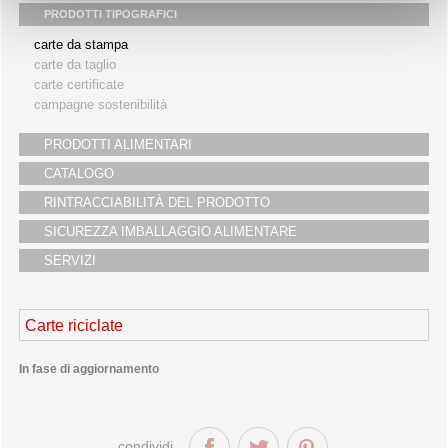
PRODOTTI TIPOGRAFICI
i partners
carte da stampa
servizio clienti
carte da taglio
fiere
carte certificate
campagne sostenibilità
PRODOTTI ALIMENTARI
CATALOGO
RINTRACCIABILITÀ DEL PRODOTTO
SICUREZZA IMBALLAGGIO ALIMENTARE
SERVIZI
Carte riciclate
In fase di aggiornamento
condividi