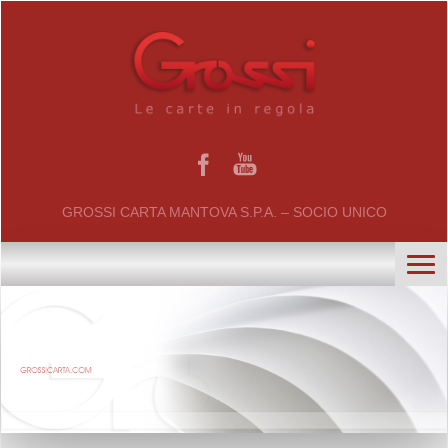
GROSSI CARTA MANTOVA S.P.A. – SOCIO UNICO
home
chi siamo
certificati
il gruppo