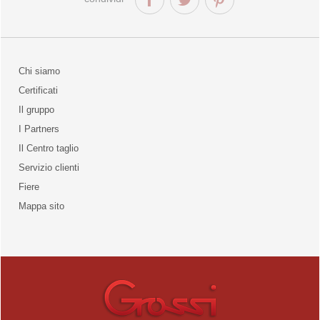
Chi siamo
Certificati
Il gruppo
la qualità
I Partners
Il Centro taglio
Servizio clienti
Fiere
o
Mappa sito
unities