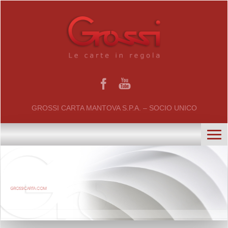
GROSSI CARTA MANTOVA S.P.A. – SOCIO UNICO
home
chi siamo
certificati
il gruppo