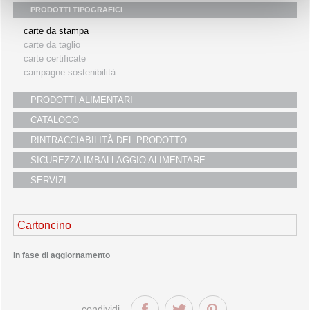
PRODOTTI TIPOGRAFICI
i partners
carte da stampa
servizio clienti
carte da taglio
fiere
carte certificate
campagne sostenibilità
PRODOTTI ALIMENTARI
CATALOGO
RINTRACCIABILITÀ DEL PRODOTTO
SICUREZZA IMBALLAGGIO ALIMENTARE
SERVIZI
Cartoncino
In fase di aggiornamento
condividi