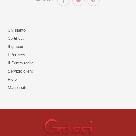
Chi siamo
Certificati
Il gruppo
la qualità
I Partners
Il Centro taglio
Servizio clienti
Fiere
o
Mappa sito
unities