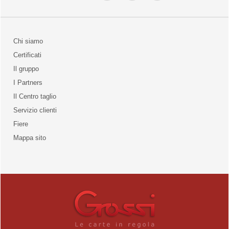
Chi siamo
Certificati
Il gruppo
la qualità
I Partners
Il Centro taglio
Servizio clienti
Fiere
o
Mappa sito
unities