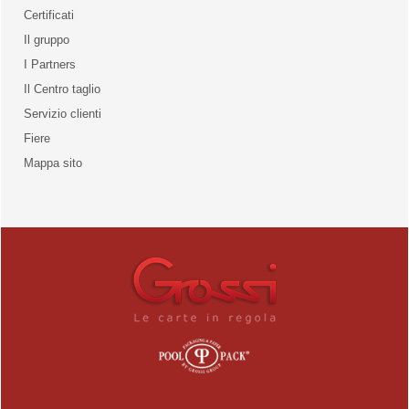
Certificati
Il gruppo
la qualità
I Partners
Il Centro taglio
Servizio clienti
Fiere
o
Mappa sito
unities