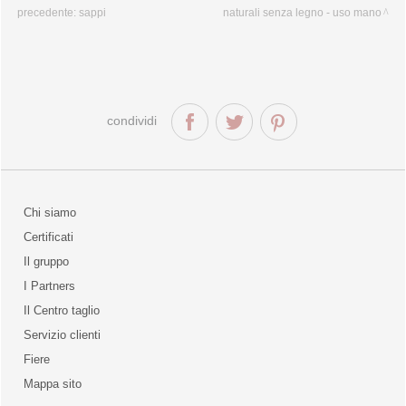
precedente:
sappi
naturali senza legno - uso mano
condividi
Chi siamo
Certificati
Il gruppo
la qualità
I Partners
Il Centro taglio
Servizio clienti
Fiere
o
Mappa sito