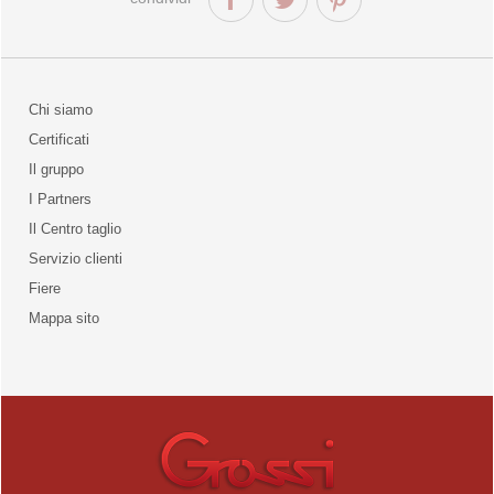
Chi siamo
Certificati
Il gruppo
la qualità
I Partners
Il Centro taglio
Servizio clienti
Fiere
o
Mappa sito
unities