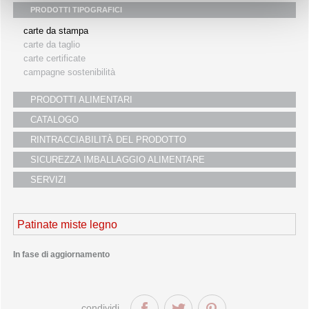
PRODOTTI TIPOGRAFICI
i partners
carte da stampa
servizio clienti
carte da taglio
fiere
carte certificate
campagne sostenibilità
PRODOTTI ALIMENTARI
CATALOGO
RINTRACCIABILITÀ DEL PRODOTTO
SICUREZZA IMBALLAGGIO ALIMENTARE
SERVIZI
Patinate miste legno
In fase di aggiornamento
condividi