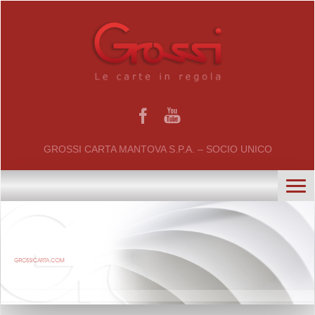
GROSSI CARTA MANTOVA S.P.A. – SOCIO UNICO
home
chi siamo
certificati
il gruppo