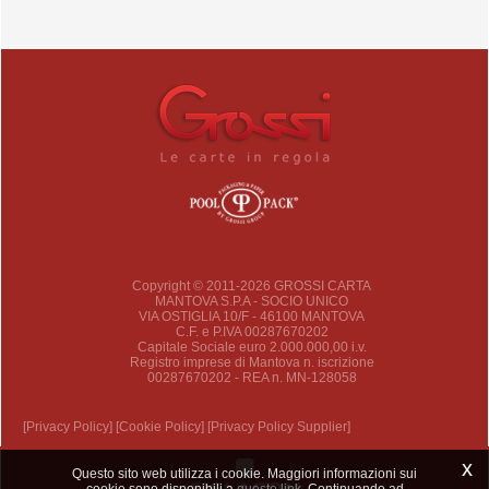
Copyright © 2011-2026 GROSSI CARTA
MANTOVA S.P.A - SOCIO UNICO
VIA OSTIGLIA 10/F - 46100 MANTOVA
C.F. e P.IVA 00287670202
Capitale Sociale euro 2.000.000,00 i.v.
Registro imprese di Mantova n. iscrizione
00287670202 - REA n. MN-128058
[Privacy Policy]
[Cookie Policy]
[Privacy Policy Supplier]
x
Questo sito web utilizza i cookie. Maggiori informazioni sui