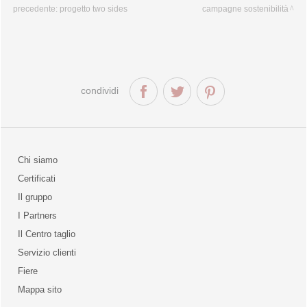
precedente:
progetto two sides
campagne sostenibilità
condividi
Chi siamo
Certificati
Il gruppo
la qualità
I Partners
Il Centro taglio
Servizio clienti
Fiere
o
Mappa sito
unities