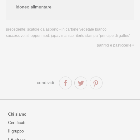
Idoneo alimentare
precedente:
scatole da asporto - in cartone vegetale bianco
successivo:
shopper mod. japa / manico ritorto stampa ''principe di galles''
panifici e pasticcerie
condividi
Chi siamo
Certificati
Il gruppo
la qualità
I Partners