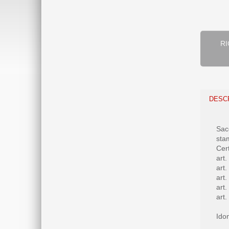
RICHIEST
DESC
Sac
stam
Cer
art
art
art
art
art
Ido