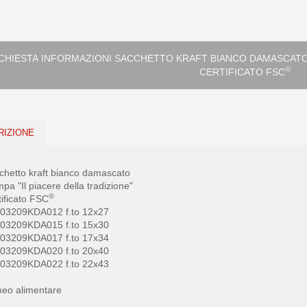
A INFORMAZIONI SACCHETTO KRAFT BIANCO DAMASCATO STAMPA ''IL PIACERE DELLA TRADIZIONE''
®
CERTIFICATO FSC
RIZIONE
chetto kraft bianco damascato
pa "Il piacere della tradizione"
®
tificato FSC
. 03209KDA012 f.to 12x27
. 03209KDA015 f.to 15x30
. 03209KDA017 f.to 17x34
. 03209KDA020 f.to 20x40
. 03209KDA022 f.to 22x43
neo alimentare