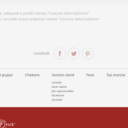
e:
sottopaste e pirottini stampa ''il piacere della tradizione''
o:
sacchetto avana antigrasso stampa ''il piacere della tradizione''
condividi
Il gruppo
I Partners
Servizio clienti
Fiere
Top ricerche
contatti
dove siamo
job opportunities
facebook
youtube