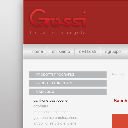
home
chi siamo
certificati
il gruppo
catalogo
PRODOTTI TIPOGRAFICI
PRODOTTI ALIMENTARI
CATALOGO
Sacche
panifici e pasticcerie
ortofrutta
macellerie e pescherie
gastronomie e ristorazione
articoli di servizio e igiene