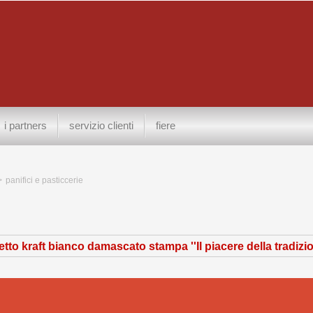
i partners
servizio clienti
fiere
>
panifici e pasticcerie
tto kraft bianco damascato stampa ''Il piacere della tradizio