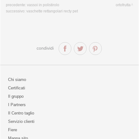
precedente:
vassoi in polistirolo
ortofrutta
successivo:
vaschette rettangolari recty pet
condividi
Chi siamo
Certificati
Il gruppo
la qualità
I Partners
Il Centro taglio
Servizio clienti
Fiere
o
Mappa sito