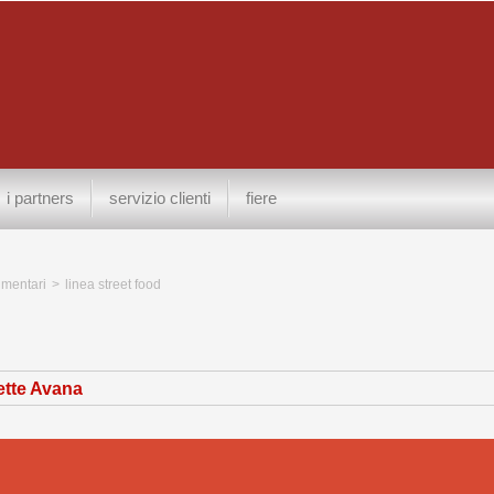
i partners
servizio clienti
fiere
limentari
>
linea street food
tte Avana