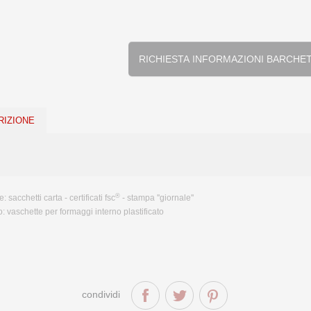
RICHIESTA INFORMA
RIZIONE
®
e:
sacchetti carta - certificati fsc
- stampa ''giornale''
o:
vaschette per formaggi interno plastificato
condividi