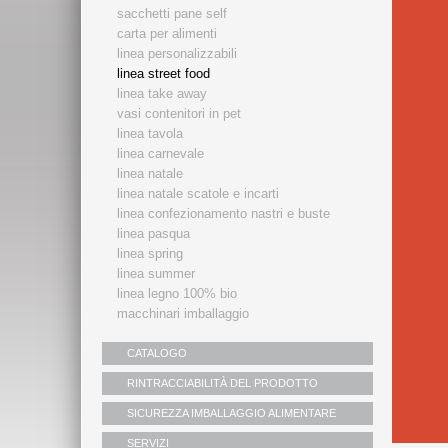
sacchetti pane self
carta per alimenti
linea personalizzabili
linea street food
linea take away
vasi contenitori in pet
linea tavola
linea carnevale
linea natale
linea natale scatole e incarti
linea confezionamento nastri e buste
linea pasqua
linea spring
linea summer
linea legno 100% bio
macchinari imballaggio
CATALOGO
RINTRACCIABILITÀ DEL PRODOTTO
SICUREZZA IMBALLAGGIO ALIMENTARE
SERVIZI