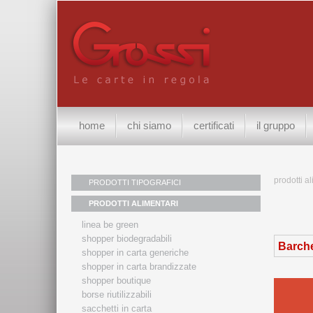
home
chi siamo
certificati
il gruppo
prodotti a
PRODOTTI TIPOGRAFICI
PRODOTTI ALIMENTARI
linea be green
shopper biodegradabili
Barche
shopper in carta generiche
shopper in carta brandizzate
shopper boutique
borse riutilizzabili
sacchetti in carta