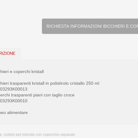
RICHIESTA INFORMAZIONI B
RIZIONE
hieri e coperchi kristall
hieri trasparenti kristall in polistirolo cristallo 250 ml
. 03293K00013
rchi trasparenti piani con taglio croce
. 03293K00010
neo alimentare
e:
ciotole pet rotonde con coperchio separato