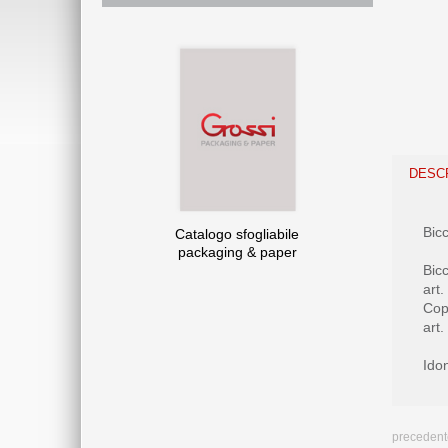
DESC
Bicc
Catalogo sfogliabile
packaging & paper
Bicc
art
Cope
art
Ido
precedent