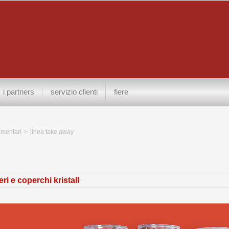
i partners
servizio clienti
fiere
limentari
>
linea take away
ri e coperchi kristall