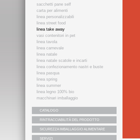
sacchetti pane self
carta per alimenti
linea personalizzabili
linea street food
linea take away
vasi contenitori in pet
linea tavola
linea carnevale
linea natale
linea natale scatole e incarti
linea confezionamento nastri e buste
linea pasqua
linea spring
linea summer
linea legno 100% bio
macchinari imballaggio
CATALOGO
RINTRACCIABILITÀ DEL PRODOTTO
SICUREZZA IMBALLAGGIO ALIMENTARE
SERVIZI