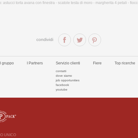
o:
astucci torta avana con finestra - scatole testa di moro - margherita 4 petali - fioc
condividi
Il gruppo
I Partners
Servizio clienti
Fiere
Top ricerche
contatti
dove siamo
job opportunities
facebook
youtube
CIO UNICO