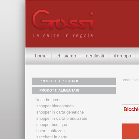
home
chi siamo
certificati
il gruppo
prodotti a
PRODOTTI TIPOGRAFICI
PRODOTTI ALIMENTARI
linea be green
shopper biodegradabili
Bicchie
shopper in carta generiche
shopper in carta brandizzate
shopper boutique
borse riutilizzabili
sacchetti in carta