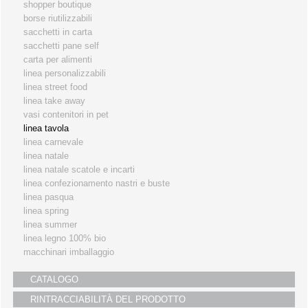
shopper boutique
i partners
borse riutilizzabili
sacchetti in carta
servizio clienti
sacchetti pane self
fiere
carta per alimenti
linea personalizzabili
linea street food
linea take away
vasi contenitori in pet
linea tavola
linea carnevale
linea natale
linea natale scatole e incarti
linea confezionamento nastri e buste
linea pasqua
linea spring
linea summer
linea legno 100% bio
macchinari imballaggio
CATALOGO
RINTRACCIABILITÀ DEL PRODOTTO