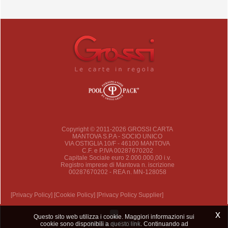
Copyright © 2011-2026 GROSSI CARTA
MANTOVA S.P.A - SOCIO UNICO
VIA OSTIGLIA 10/F - 46100 MANTOVA
C.F. e P.IVA 00287670202
Capitale Sociale euro 2.000.000,00 i.v.
Registro imprese di Mantova n. iscrizione
00287670202 - REA n. MN-128058
[Privacy Policy]
[Cookie Policy]
[Privacy Policy Supplier]
x
Questo sito web utilizza i cookie. Maggiori informazioni sui
cookie sono disponibili a
questo link
. Continuando ad