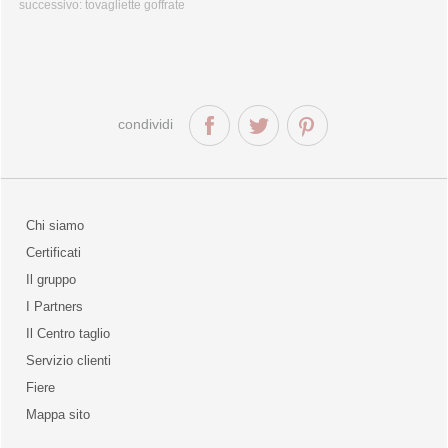
successivo:
tovagliette goffrate
condividi
Chi siamo
Certificati
Il gruppo
la qualità
I Partners
Il Centro taglio
Servizio clienti
Fiere
o
Mappa sito
unities