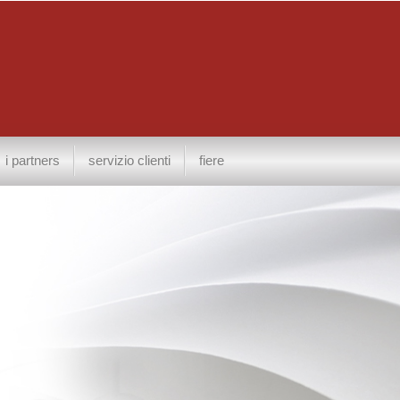
i partners
servizio clienti
fiere