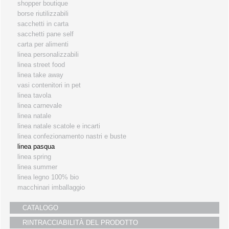
shopper boutique
i partners
borse riutilizzabili
sacchetti in carta
servizio clienti
sacchetti pane self
fiere
carta per alimenti
linea personalizzabili
linea street food
linea take away
vasi contenitori in pet
linea tavola
linea carnevale
linea natale
linea natale scatole e incarti
linea confezionamento nastri e buste
linea pasqua
linea spring
linea summer
linea legno 100% bio
macchinari imballaggio
CATALOGO
RINTRACCIABILITÀ DEL PRODOTTO