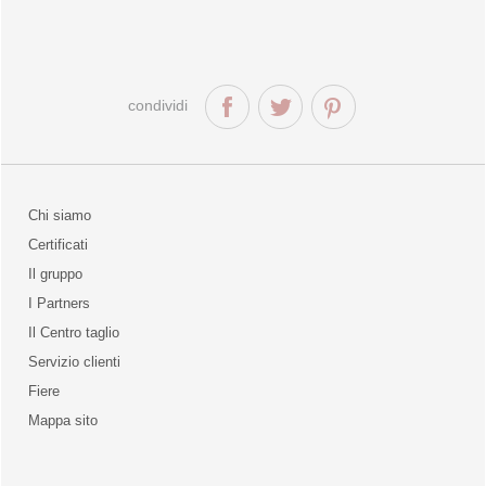
condividi
Chi siamo
Certificati
Il gruppo
la qualità
I Partners
Il Centro taglio
Servizio clienti
Fiere
o
Mappa sito
unities