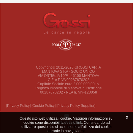
Copyright © 2011-2026 GROSSI CARTA
MANTOVA S.P.A - SOCIO UNICO
VIA OSTIGLIA 10/F - 46100 MANTOVA
C.F. e P.IVA 00287670202
Capitale Sociale euro 2.000.000,00 i.v.
Registro imprese di Mantova n. iscrizione
00287670202 - REA n. MN-128058
[Privacy Policy]
[Cookie Policy]
[Privacy Policy Supplier]
x
Questo sito web utilizza i cookie. Maggiori informazioni sui
cookie sono disponibili a
questo link
. Continuando ad
utilizzare questo sito si acconsente all'utilizzo dei cookie
durante la navigazione.