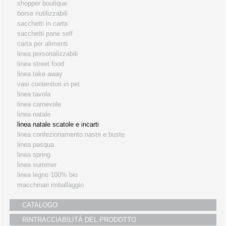
shopper boutique
i partners
borse riutilizzabili
sacchetti in carta
servizio clienti
sacchetti pane self
fiere
carta per alimenti
linea personalizzabili
linea street food
linea take away
vasi contenitori in pet
linea tavola
linea carnevale
linea natale
linea natale scatole e incarti
linea confezionamento nastri e buste
linea pasqua
linea spring
linea summer
linea legno 100% bio
macchinari imballaggio
CATALOGO
RINTRACCIABILITÀ DEL PRODOTTO