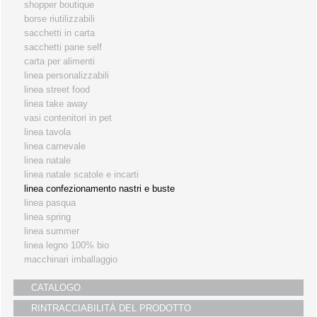
shopper boutique
i partners
borse riutilizzabili
sacchetti in carta
servizio clienti
sacchetti pane self
fiere
carta per alimenti
linea personalizzabili
linea street food
linea take away
vasi contenitori in pet
linea tavola
linea carnevale
linea natale
linea natale scatole e incarti
linea confezionamento nastri e buste
linea pasqua
linea spring
linea summer
linea legno 100% bio
macchinari imballaggio
CATALOGO
RINTRACCIABILITÀ DEL PRODOTTO