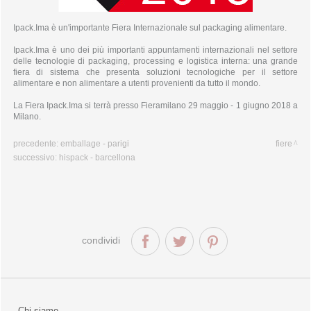
linea spring
linea summer
Ipack.Ima è un'importante Fiera Internazionale sul packaging alimentare.
linea legno 100% bio
macchinari imballaggio
pani-moules
Ipack.Ima è uno dei più importanti appuntamenti internazionali nel settore
pani-tourtes
delle tecnologie di packaging, processing e logistica interna: una grande
pani-tartes
fiera di sistema che presenta soluzioni tecnologiche per il settore
alimentare e non alimentare a utenti provenienti da tutto il mondo.
pani-pousse
cofanetti e vassoi
La Fiera Ipack.Ima si terrà presso Fieramilano 29 maggio - 1 giugno 2018 a
taglieri
Milano.
precedente:
emballage - parigi
fiere
successivo:
hispack - barcellona
condividi
Chi siamo