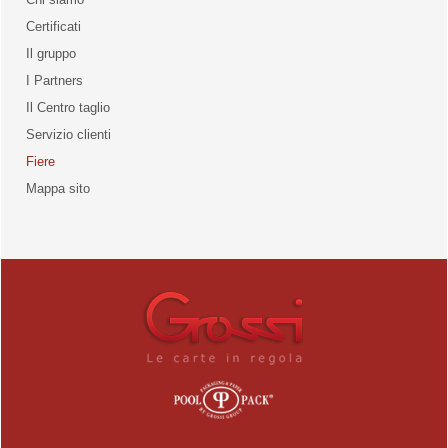
Certificati
Il gruppo
la qualità
I Partners
Il Centro taglio
Servizio clienti
Fiere
o
Mappa sito
unities