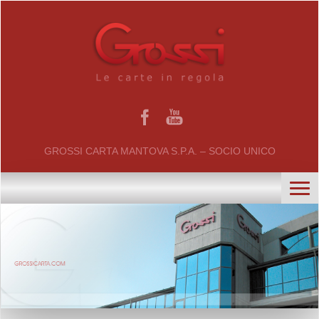
GROSSI CARTA MANTOVA S.P.A. – SOCIO UNICO
home
chi siamo
certificati
il gruppo