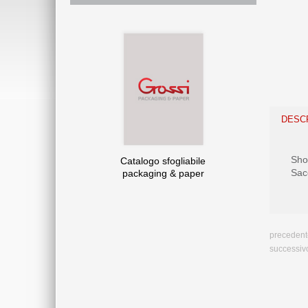
DESC
Sho
Catalogo sfogliabile
Sacc
packaging & paper
precedent
successiv