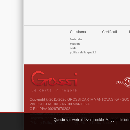
Chi siamo
Certificati
l'azienda
mission
sede
politica della qualità
Copyright © 2011-2026 GROSSI CARTA MANTOVA S.P.A - SO
VIA OSTIGLIA 10/F - 46100 MANTOVA
C.F. e P.IVA 00287670202
Capitale Sociale euro 2.000.000,00 i.v.
Registro imprese di Mantova n. iscrizione 00287670202 - REA
Questo sito web utilizza i cookie. Maggiori infor
[Privacy Policy]
[Cookie Policy]
[Privacy Policy Supplier]