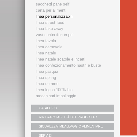
sacchetti pane self
carta per alimenti
linea personalizzabili
linea street food
linea take away
vasi contenitori in pet
linea tavola
linea carnevale
linea natale
linea natale scatole e incarti
linea confezionamento nastri e buste
linea pasqua
linea spring
linea summer
linea legno 100% bio
macchinari imballaggio
CATALOGO
RINTRACCIABILITÀ DEL PRODOTTO
SICUREZZA IMBALLAGGIO ALIMENTARE
SERVIZI