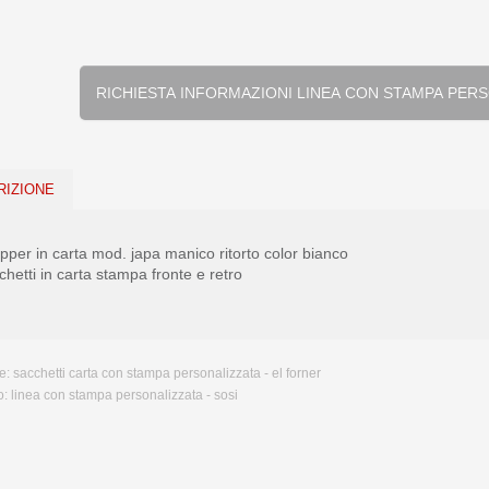
RICHIESTA INFORMAZIONI LINEA CON
RIZIONE
pper in carta mod. japa manico ritorto color bianco
hetti in carta stampa fronte e retro
e:
sacchetti carta con stampa personalizzata - el forner
o:
linea con stampa personalizzata - sosi