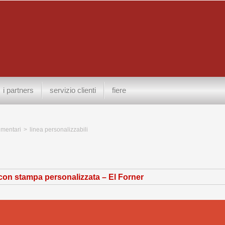
i partners
servizio clienti
fiere
limentari
>
linea personalizzabili
con stampa personalizzata – El Forner