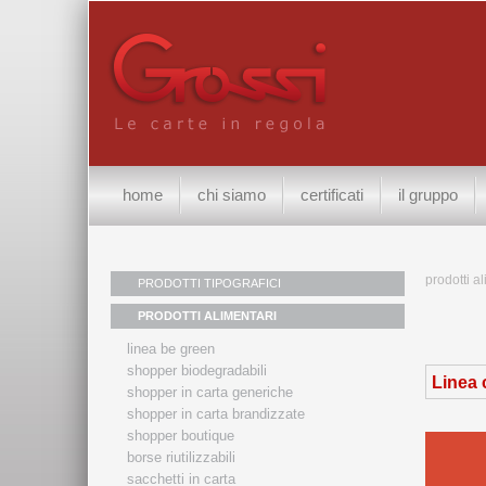
home
chi siamo
certificati
il gruppo
prodotti a
PRODOTTI TIPOGRAFICI
PRODOTTI ALIMENTARI
linea be green
shopper biodegradabili
Linea 
shopper in carta generiche
shopper in carta brandizzate
shopper boutique
borse riutilizzabili
sacchetti in carta