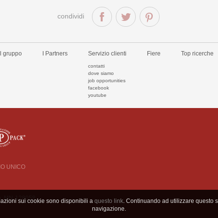
condividi
Il gruppo
I Partners
Servizio clienti
Fiere
Top ricerche
contatti
dove siamo
job opportunities
facebook
youtube
CIO UNICO
 n. MN-128058
mazioni sui cookie sono disponibili a
questo link
. Continuando ad utilizzare questo si
navigazione.