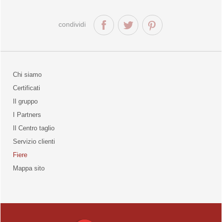
condividi
Chi siamo
Certificati
Il gruppo
la qualità
I Partners
Il Centro taglio
Servizio clienti
Fiere
o
Mappa sito
unities