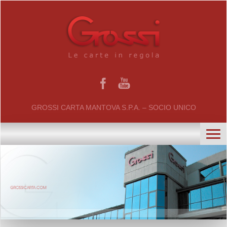
GROSSI CARTA MANTOVA S.P.A. – SOCIO UNICO
home
chi siamo
certificati
il gruppo