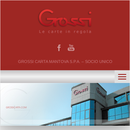
GROSSI CARTA MANTOVA S.P.A. – SOCIO UNICO
home
chi siamo
certificati
il gruppo