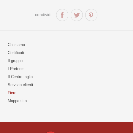
condividi
Chi siamo
Certificati
Il gruppo
la qualità
I Partners
Il Centro taglio
Servizio clienti
Fiere
o
Mappa sito
unities