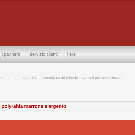
i partners
servizio clienti
fiere
limentari
>
linea confezionamento nastri e buste
>
articoli per confezionamento
 polyrahia marrone e argento