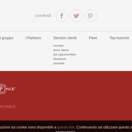
condividi
Il gruppo
I Partners
Servizio clienti
Fiere
Top ricerche
contatti
dove siamo
job opportunities
facebook
youtube
CIO UNICO
 n. MN-128058
mazioni sui cookie sono disponibili a
questo link
. Continuando ad utilizzare questo si