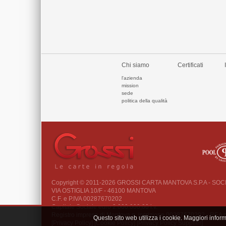
Chi siamo
Certificati
l'azienda
mission
sede
politica della qualità
Copyright © 2011-2026 GROSSI CARTA MANTOVA S.P.A - SO
VIA OSTIGLIA 10/F - 46100 MANTOVA
C.F. e P.IVA 00287670202
Capitale Sociale euro 2.000.000,00 i.v.
Registro imprese di Mantova n. iscrizione 00287670202 - REA
Questo sito web utilizza i cookie. Maggiori infor
[Privacy Policy]
[Cookie Policy]
[Privacy Policy Supplier]