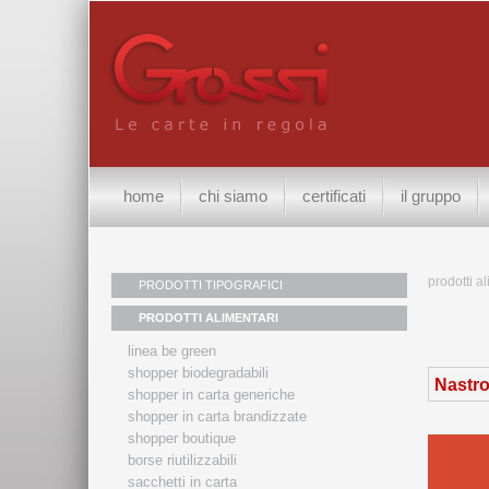
home
chi siamo
certificati
il gruppo
prodotti a
PRODOTTI TIPOGRAFICI
PRODOTTI ALIMENTARI
linea be green
shopper biodegradabili
Nastro
shopper in carta generiche
shopper in carta brandizzate
shopper boutique
borse riutilizzabili
sacchetti in carta