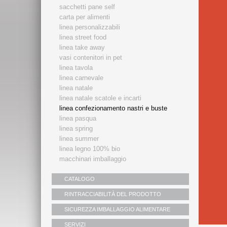
sacchetti pane self
carta per alimenti
linea personalizzabili
linea street food
linea take away
vasi contenitori in pet
linea tavola
linea carnevale
linea natale
linea natale scatole e incarti
linea confezionamento nastri e buste
linea pasqua
linea spring
linea summer
linea legno 100% bio
macchinari imballaggio
CATALOGO
RINTRACCIABILITÀ DEL PRODOTTO
SICUREZZA IMBALLAGGIO ALIMENTARE
SERVIZI