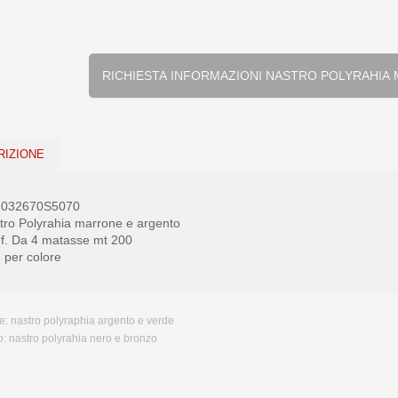
RICHIESTA INFORMAZIONI NAST
RIZIONE
. 032670S5070
tro Polyrahia marrone e argento
f. Da 4 matasse mt 200
 per colore
e:
nastro polyraphia argento e verde
o:
nastro polyrahia nero e bronzo