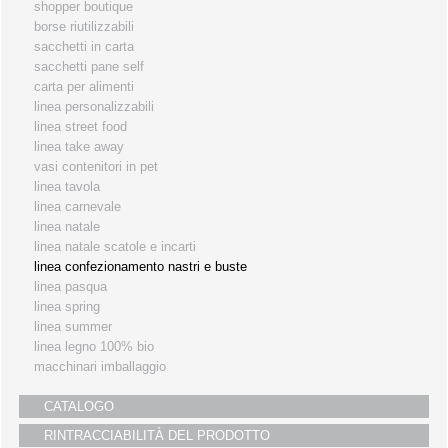
shopper boutique
i partners
borse riutilizzabili
sacchetti in carta
servizio clienti
sacchetti pane self
fiere
carta per alimenti
linea personalizzabili
linea street food
linea take away
vasi contenitori in pet
linea tavola
linea carnevale
linea natale
linea natale scatole e incarti
linea confezionamento nastri e buste
linea pasqua
linea spring
linea summer
linea legno 100% bio
macchinari imballaggio
CATALOGO
RINTRACCIABILITÀ DEL PRODOTTO