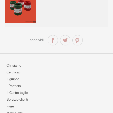
condividi
Chi siamo
Certificati
Il gruppo
la qualità
I Partners
Il Centro taglio
Servizio clienti
Fiere
o