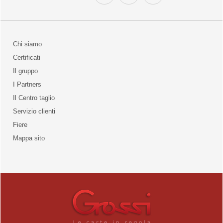
Chi siamo
Certificati
Il gruppo
la qualità
I Partners
Il Centro taglio
Servizio clienti
Fiere
o
Mappa sito
unities