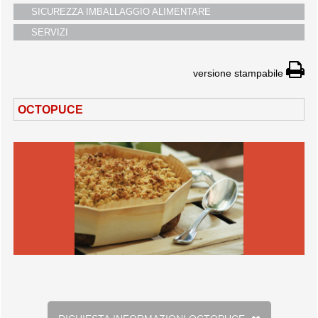
SICUREZZA IMBALLAGGIO ALIMENTARE
taglieri
SERVIZI
versione stampabile
OCTOPUCE