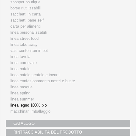
shopper boutique
i partners
borse riutilizzabili
sacchetti in carta
servizio clienti
sacchetti pane self
fiere
carta per alimenti
linea personalizzabili
linea street food
linea take away
vasi contenitori in pet
linea tavola
linea carnevale
linea natale
linea natale scatole e incarti
linea confezionamento nastri e buste
linea pasqua
linea spring
linea summer
linea legno 100% bio
macchinari imballaggio
pani-moules
pani-tourtes
CATALOGO
pani-tartes
pani-pousse
RINTRACCIABILITÀ DEL PRODOTTO
cofanetti e vassoi