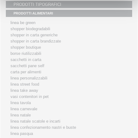
PRODOTTI TIPOGRAFICI
i partners
PRODOTTI ALIMENTARI
servizio clienti
linea be green
fiere
shopper biodegradabili
shopper in carta generiche
shopper in carta brandizzate
shopper boutique
borse riutilizzabili
sacchetti in carta
sacchetti pane self
carta per alimenti
linea personalizzabili
linea street food
linea take away
vasi contenitori in pet
linea tavola
linea carnevale
linea natale
linea natale scatole e incarti
linea confezionamento nastri e buste
linea pasqua