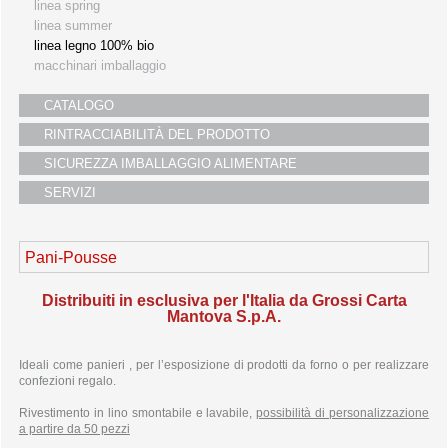
linea spring
linea summer
linea legno 100% bio
macchinari imballaggio
pani-moules
pani-tourtes
CATALOGO
pani-tartes
pani-pousse
RINTRACCIABILITÀ DEL PRODOTTO
cofanetti e vassoi
SICUREZZA IMBALLAGGIO ALIMENTARE
taglieri
SERVIZI
Pani-Pousse
Distribuiti in esclusiva per l'Italia da Grossi Carta
Mantova S.p.A.
Ideali come panieri , per l’esposizione di prodotti da forno o per realizzare
confezioni regalo.
Rivestimento in lino smontabile e lavabile,
possibilità di personalizzazione
a partire da 50 pezzi