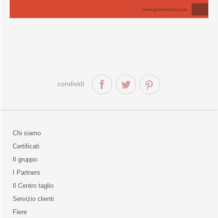
Articoli disponibili a breve
condividi
Chi siamo
Certificati
Il gruppo
la qualità
I Partners
Il Centro taglio
Servizio clienti
Fiere