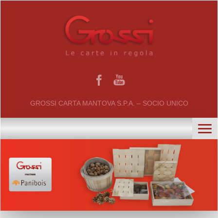
GROSSI CARTA MANTOVA S.P.A. – SOCIO UNICO
home
chi siamo
certificati
il gruppo