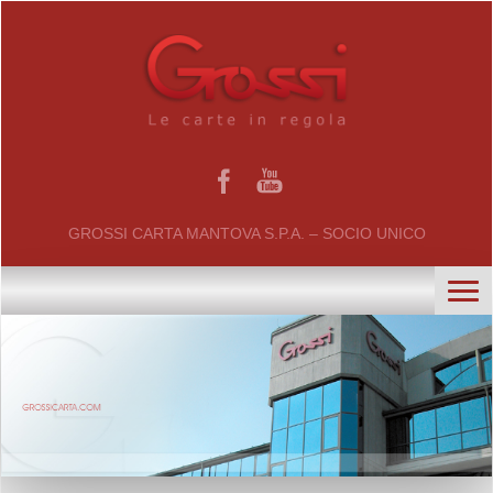
GROSSI CARTA MANTOVA S.P.A. – SOCIO UNICO
home
chi siamo
certificati
il gruppo