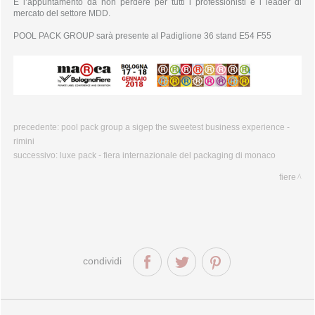
linea spring
È l’appuntamento da non perdere per tutti i professionisti e i leader di
mercato del settore MDD.
linea summer
linea legno 100% bio
POOL PACK GROUP sarà presente al Padiglione 36 stand E54 F55
macchinari imballaggio
pani-moules
pani-tourtes
pani-tartes
pani-pousse
cofanetti e vassoi
taglieri
precedente:
pool pack group
a sigep the sweetest business experience -
rimini
successivo:
luxe pack - fiera internazionale del packaging di monaco
fiere
condividi