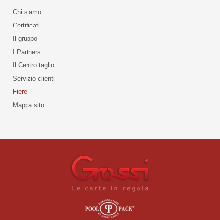
Chi siamo
Certificati
Il gruppo
la qualità
I Partners
Il Centro taglio
Servizio clienti
Fiere
o
Mappa sito
unities