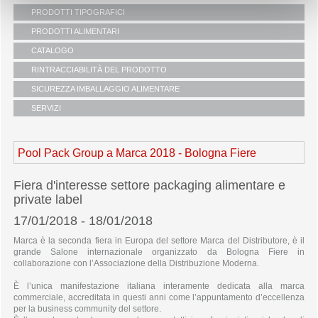
PRODOTTI TIPOGRAFICI
i partners
carte da stampa
PRODOTTI ALIMENTARI
servizio clienti
carte da taglio
linea be green
CATALOGO
carte certificate
fiere
shopper biodegradabili
panifici e pasticcerie
RINTRACCIABILITÀ DEL PRODOTTO
campagne sostenibilità
shopper in carta generiche
ortofrutta
SICUREZZA IMBALLAGGIO ALIMENTARE
shopper in carta brandizzate
macellerie e pescherie
shopper boutique
SERVIZI
gastronomie e ristorazione
borse riutilizzabili
articoli di servizio e igiene
uffici
sacchetti in carta
take away articoli d’asporto
rete vendita
sacchetti pane self
Pool Pack Group
a Marca 2018 - Bologna Fiere
consegne
carta per alimenti
logistica
linea personalizzabili
dove operiamo
Fiera d'interesse settore packaging alimentare e
linea street food
private label
linea take away
17/01/2018 - 18/01/2018
vasi contenitori in pet
linea tavola
Marca è la seconda fiera in Europa del settore Marca del Distributore, è il
linea carnevale
grande Salone internazionale organizzato da Bologna Fiere in
linea natale
collaborazione con l’Associazione della Distribuzione Moderna.
linea natale scatole e incarti
È l’unica manifestazione italiana interamente dedicata alla marca
linea confezionamento nastri e buste
commerciale, accreditata in questi anni come l’appuntamento d’eccellenza
linea pasqua
per la business community del settore.