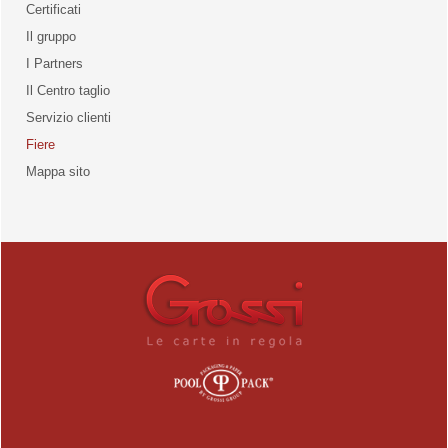
Certificati
Il gruppo
la qualità
I Partners
Il Centro taglio
Servizio clienti
Fiere
o
Mappa sito
unities