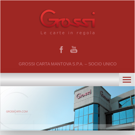
GROSSI CARTA MANTOVA S.P.A. – SOCIO UNICO
home
chi siamo
certificati
il gruppo