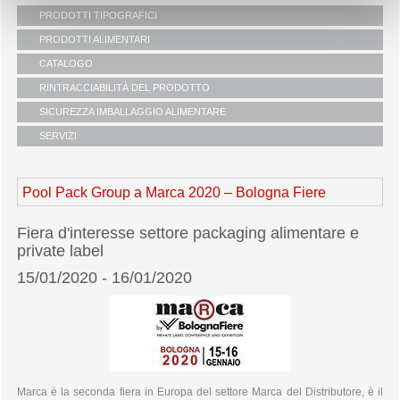
PRODOTTI TIPOGRAFICI
i partners
carte da stampa
PRODOTTI ALIMENTARI
servizio clienti
carte da taglio
linea be green
CATALOGO
carte certificate
fiere
shopper biodegradabili
panifici e pasticcerie
RINTRACCIABILITÀ DEL PRODOTTO
campagne sostenibilità
shopper in carta generiche
ortofrutta
SICUREZZA IMBALLAGGIO ALIMENTARE
shopper in carta brandizzate
macellerie e pescherie
shopper boutique
SERVIZI
gastronomie e ristorazione
borse riutilizzabili
articoli di servizio e igiene
uffici
sacchetti in carta
take away articoli d’asporto
rete vendita
sacchetti pane self
Pool Pack Group
a Marca 2020 – Bologna Fiere
consegne
carta per alimenti
logistica
linea personalizzabili
dove operiamo
Fiera d'interesse settore packaging alimentare e
linea street food
private label
linea take away
15/01/2020 - 16/01/2020
vasi contenitori in pet
linea tavola
linea carnevale
linea natale
linea natale scatole e incarti
linea confezionamento nastri e buste
linea pasqua
Marca è la seconda fiera in Europa del settore Marca del Distributore, è il