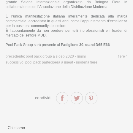
linea spring
grande Salone internazionale organizzato da Bologna Fiere in
linea summer
collaborazione con l’Associazione della Distribuzione Moderna.
linea legno 100% bio
È l’unica manifestazione italiana interamente dedicata alla marca
macchinari imballaggio
pani-moules
commerciale, accreditata in questi anni come l’appuntamento d’eccellenza
pani-tourtes
per la business community del settore.
pani-tartes
È l’appuntamento da non perdere per tutti i professionisti e i leader di
mercato del settore MDD.
pani-pousse
cofanetti e vassoi
Pool Pack Group sarà presente al
Padiglione 30, stand D65 E66
taglieri
precedente:
pool pack group
a sigep 2020 - rimini
fiere
successivo:
pool pack parteciperà a
imeat - modena fiere
condividi
Chi siamo