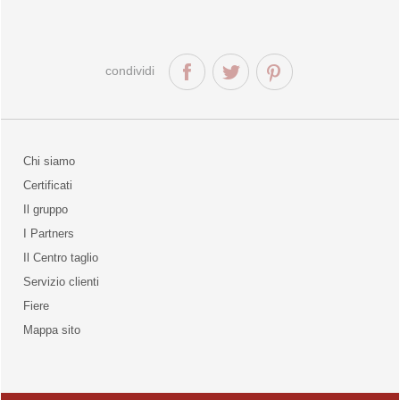
condividi
Chi siamo
Certificati
Il gruppo
la qualità
I Partners
Il Centro taglio
Servizio clienti
Fiere
o
Mappa sito
unities