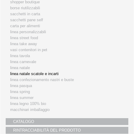
shopper boutique
i partners
borse riutilizzabili
sacchetti in carta
servizio clienti
sacchetti pane self
fiere
carta per alimenti
linea personalizzabili
linea street food
linea take away
vasi contenitori in pet
linea tavola
linea carnevale
linea natale
linea natale scatole e incarti
linea confezionamento nastri e buste
linea pasqua
linea spring
linea summer
linea legno 100% bio
macchinari imballaggio
CATALOGO
RINTRACCIABILITÀ DEL PRODOTTO