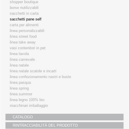
shopper boutique
i partners
borse riutilizzabili
sacchetti in carta
servizio clienti
sacchetti pane self
fiere
carta per alimenti
linea personalizzabili
linea street food
linea take away
vasi contenitori in pet
linea tavola
linea carnevale
linea natale
linea natale scatole e incarti
linea confezionamento nastri e buste
linea pasqua
linea spring
linea summer
linea legno 100% bio
macchinari imballaggio
CATALOGO
RINTRACCIABILITÀ DEL PRODOTTO