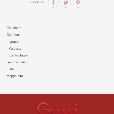
condividi
Chi siamo
Certificati
Il gruppo
la qualità
I Partners
Il Centro taglio
Servizio clienti
Fiere
o
Mappa sito
unities