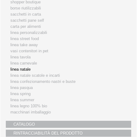
shopper boutique
i partners
borse riutilizzabili
sacchetti in carta
servizio clienti
sacchetti pane self
fiere
carta per alimenti
linea personalizzabili
linea street food
linea take away
vasi contenitori in pet
linea tavola
linea carnevale
linea natale
linea natale scatole e incarti
linea confezionamento nastri e buste
linea pasqua
linea spring
linea summer
linea legno 100% bio
macchinari imballaggio
CATALOGO
RINTRACCIABILITÀ DEL PRODOTTO