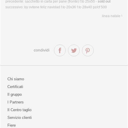
precedente:
sacchetto in carta per pane (fronte) f.to 25x50 -
sold out
successivo:
by ovtene feliz navidad f.to 20x36 f.to 28x40 pz/cf 500
linea natale
condividi
Chi siamo
Certificati
Il gruppo
la qualità
I Partners
Il Centro taglio
Servizio clienti
Fiere