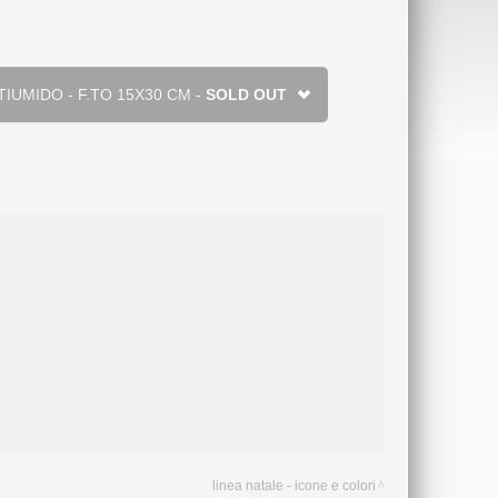
RDURA ANTIUMIDO - F.TO 15X30 CM -
SOLD OUT
linea natale - icone e colori