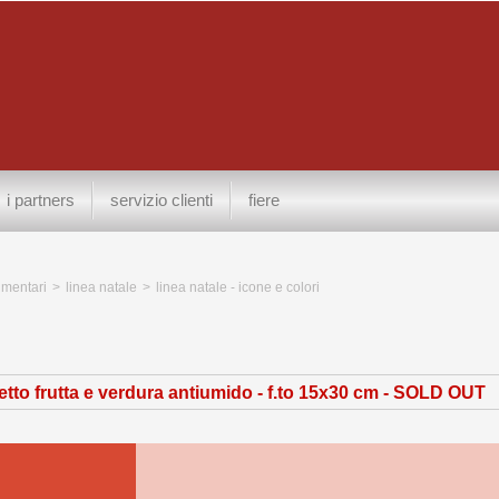
i partners
servizio clienti
fiere
limentari
>
linea natale
>
linea natale - icone e colori
tto frutta e verdura antiumido - f.to 15x30 cm -
SOLD OUT