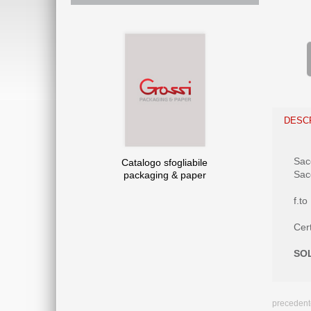
DESC
Sac
Catalogo sfogliabile
Sacc
packaging & paper
f.t
Cer
SO
precedent