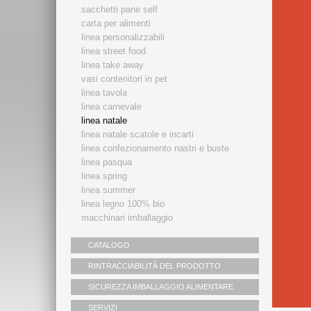
sacchetti pane self
carta per alimenti
linea personalizzabili
linea street food
linea take away
vasi contenitori in pet
linea tavola
linea carnevale
linea natale
linea natale scatole e incarti
linea confezionamento nastri e buste
linea pasqua
linea spring
linea summer
linea legno 100% bio
macchinari imballaggio
CATALOGO
RINTRACCIABILITÀ DEL PRODOTTO
SICUREZZA IMBALLAGGIO ALIMENTARE
SERVIZI