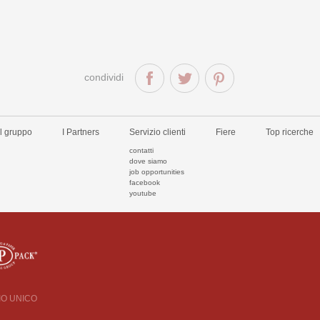
condividi
Il gruppo
I Partners
Servizio clienti
Fiere
Top ricerche
contatti
dove siamo
job opportunities
facebook
youtube
CIO UNICO