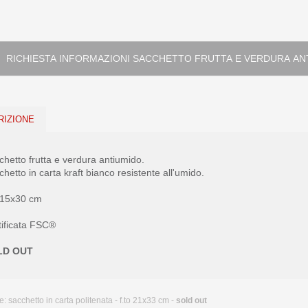
RICHIESTA INFORMAZIONI SACCHETTO FRUTTA E VE
RIZIONE
chetto frutta e verdura antiumido.
hetto in carta kraft bianco resistente all'umido.
o 15x30 cm
tificata FSC®
LD OUT
e:
sacchetto in carta politenata - f.to 21x33 cm -
sold out