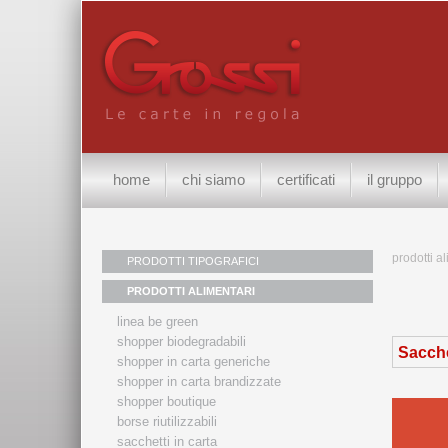
home
chi siamo
certificati
il gruppo
prodotti a
PRODOTTI TIPOGRAFICI
PRODOTTI ALIMENTARI
linea be green
shopper biodegradabili
Sacche
shopper in carta generiche
shopper in carta brandizzate
shopper boutique
borse riutilizzabili
sacchetti in carta