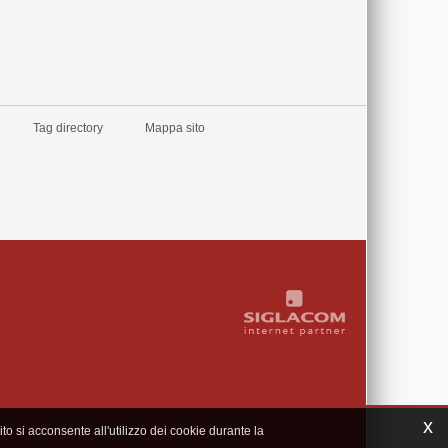
Tag directory
Mappa sito
x
to si acconsente all'utilizzo dei cookie durante la