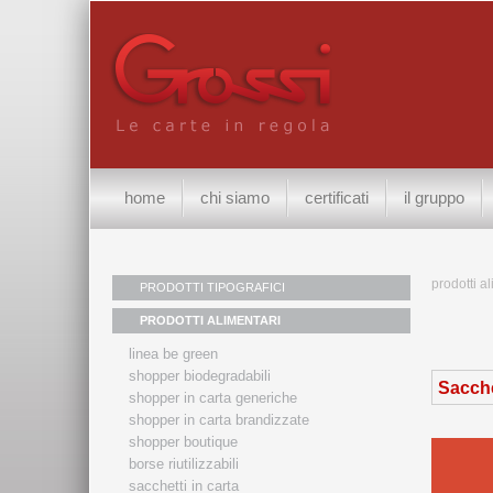
home
chi siamo
certificati
il gruppo
prodotti a
PRODOTTI TIPOGRAFICI
PRODOTTI ALIMENTARI
linea be green
shopper biodegradabili
Sacchet
shopper in carta generiche
shopper in carta brandizzate
shopper boutique
borse riutilizzabili
sacchetti in carta