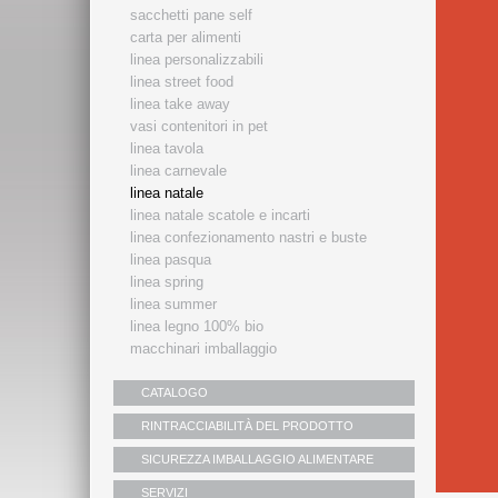
sacchetti pane self
carta per alimenti
linea personalizzabili
linea street food
linea take away
vasi contenitori in pet
linea tavola
linea carnevale
linea natale
linea natale scatole e incarti
linea confezionamento nastri e buste
linea pasqua
linea spring
linea summer
linea legno 100% bio
macchinari imballaggio
CATALOGO
RINTRACCIABILITÀ DEL PRODOTTO
SICUREZZA IMBALLAGGIO ALIMENTARE
SERVIZI