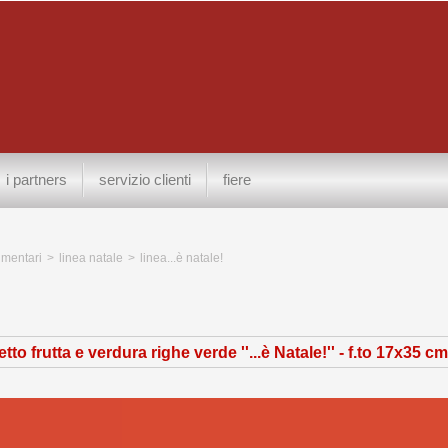
i partners
servizio clienti
fiere
limentari
>
linea natale
>
linea...è natale!
to frutta e verdura righe verde ''...è Natale!'' - f.to 17x35 cm