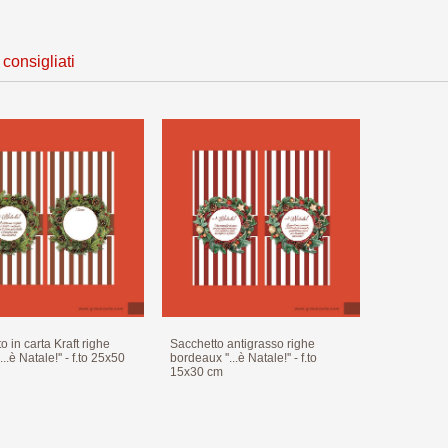
 consigliati
o in carta Kraft righe
Sacchetto antigrasso righe
...è Natale!'' - f.to 25x50
bordeaux ''...è Natale!'' - f.to
15x30 cm