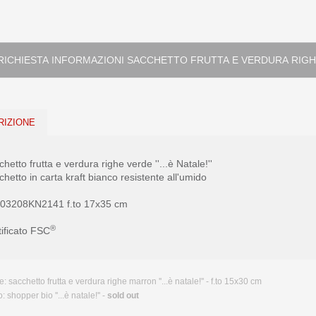
RICHIESTA INFORMAZIONI SACCHETTO FRUTTA E VERD
RIZIONE
hetto frutta e verdura righe verde ''...è Natale!''
hetto in carta kraft bianco resistente all'umido
. 03208KN2141 f.to 17x35 cm
®
tificato FSC
e:
sacchetto frutta e verdura righe marron ''...è natale!'' - f.to 15x30 cm
o:
shopper bio ''...è natale!'' -
sold out