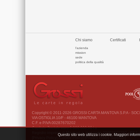
Chi siamo
Certificati
l'azienda
mission
sede
politica della qualità
Copyright © 2011-2026 GROSSI CARTA MANTOVA S.P.A - SO
VIA OSTIGLIA 10/F - 46100 MANTOVA
C.F. e P.IVA 00287670202
Capitale Sociale euro 2.000.000,00 i.v.
Registro imprese di Mantova n. iscrizione 00287670202 - REA
Questo sito web utilizza i cookie. Maggiori infor
[Privacy Policy]
[Cookie Policy]
[Privacy Policy Supplier]