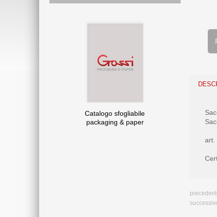
DESC
Sacc
Catalogo sfogliabile
Sacc
packaging & paper
art
Cer
precedent
successiv