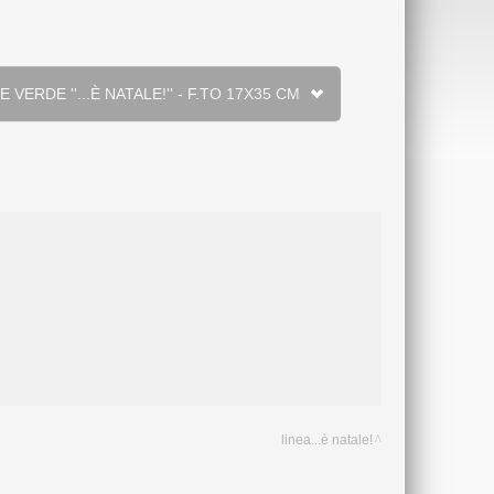
URA RIGHE VERDE ''...È NATALE!'' - F.TO 17X35 CM
linea...è natale!