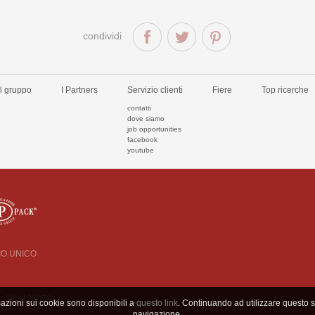
condividi
Il gruppo
I Partners
Servizio clienti
Fiere
Top ricerche
contatti
dove siamo
job opportunities
facebook
youtube
CIO UNICO
 n. MN-128058
mazioni sui cookie sono disponibili a
questo link
. Continuando ad utilizzare questo si
navigazione.