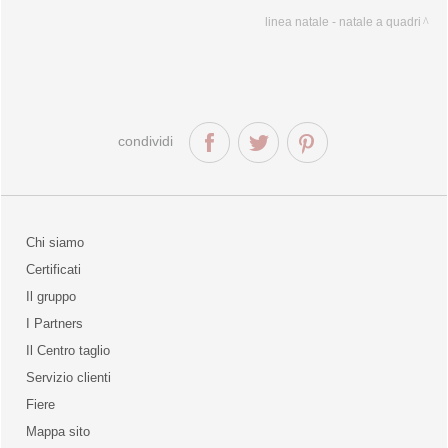
linea natale - natale a quadri
condividi
Chi siamo
Certificati
Il gruppo
la qualità
I Partners
Il Centro taglio
Servizio clienti
Fiere
o
Mappa sito