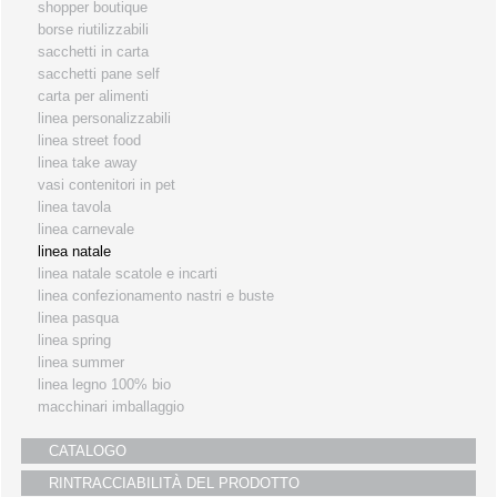
shopper boutique
i partners
borse riutilizzabili
sacchetti in carta
servizio clienti
sacchetti pane self
fiere
carta per alimenti
linea personalizzabili
linea street food
linea take away
vasi contenitori in pet
linea tavola
linea carnevale
linea natale
linea natale scatole e incarti
linea confezionamento nastri e buste
linea pasqua
linea spring
linea summer
linea legno 100% bio
macchinari imballaggio
CATALOGO
RINTRACCIABILITÀ DEL PRODOTTO