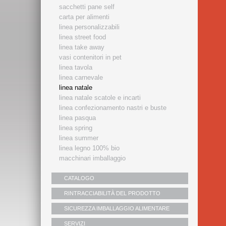
sacchetti pane self
carta per alimenti
linea personalizzabili
linea street food
linea take away
vasi contenitori in pet
linea tavola
linea carnevale
linea natale
linea natale scatole e incarti
linea confezionamento nastri e buste
linea pasqua
linea spring
linea summer
linea legno 100% bio
macchinari imballaggio
CATALOGO
RINTRACCIABILITÀ DEL PRODOTTO
SICUREZZA IMBALLAGGIO ALIMENTARE
SERVIZI