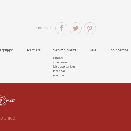
condividi
Il gruppo
I Partners
Servizio clienti
Fiere
Top ricerche
contatti
dove siamo
job opportunities
facebook
youtube
CIO UNICO