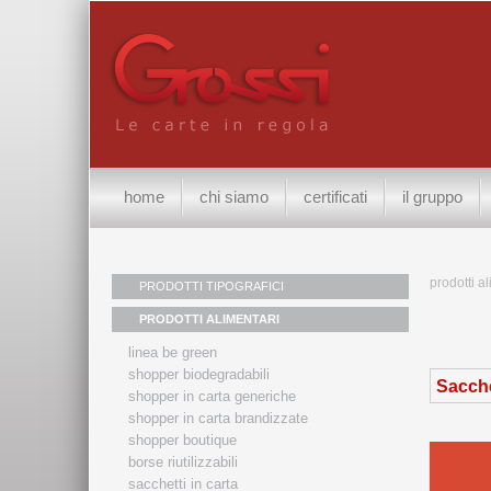
home
chi siamo
certificati
il gruppo
prodotti a
PRODOTTI TIPOGRAFICI
PRODOTTI ALIMENTARI
linea be green
shopper biodegradabili
Sacche
shopper in carta generiche
shopper in carta brandizzate
shopper boutique
borse riutilizzabili
sacchetti in carta