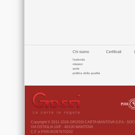
Chi siamo
Certificati
l'azienda
mission
sede
politica della qualità
Copyright © 2011-2026 GROSSI CARTA MANTOVA S.P.A - SO
VIA OSTIGLIA 10/F - 46100 MANTOVA
C.F. e P.IVA 00287670202