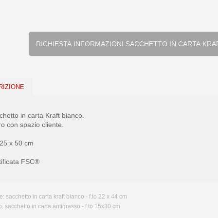
RICHIESTA INFORMAZIONI SACCHETTO IN
RIZIONE
hetto in carta Kraft bianco.
o con spazio cliente.
 25 x 50 cm
tificata FSC®
e:
sacchetto in carta kraft bianco - f.to 22 x 44 cm
o:
sacchetto in carta antigrasso - f.to 15x30 cm