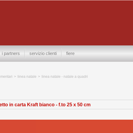
i partners
servizio clienti
fiere
limentari
>
linea natale
>
linea natale - natale a quadri
tto in carta Kraft bianco - f.to 25 x 50 cm