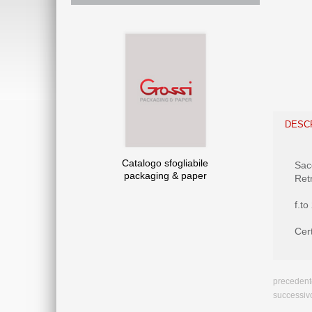
DESC
Catalogo sfogliabile
Sacc
packaging & paper
Retr
f.to
Cer
precedent
successiv