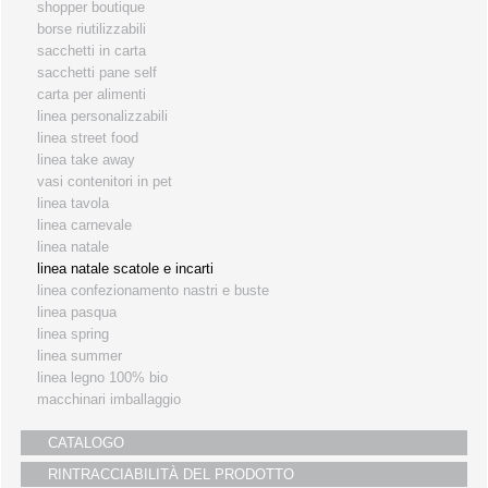
shopper boutique
i partners
borse riutilizzabili
sacchetti in carta
servizio clienti
sacchetti pane self
fiere
carta per alimenti
linea personalizzabili
linea street food
linea take away
vasi contenitori in pet
linea tavola
linea carnevale
linea natale
linea natale scatole e incarti
linea confezionamento nastri e buste
linea pasqua
linea spring
linea summer
linea legno 100% bio
macchinari imballaggio
CATALOGO
RINTRACCIABILITÀ DEL PRODOTTO