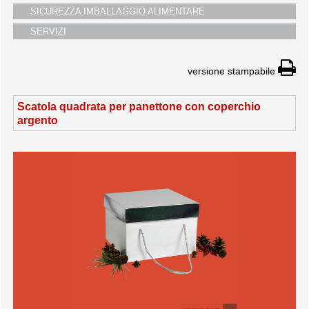
SICUREZZA IMBALLAGGIO ALIMENTARE
SERVIZI
versione stampabile
Scatola quadrata per panettone con coperchio
argento