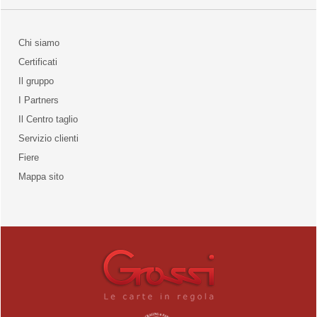
Chi siamo
Certificati
Il gruppo
la qualità
I Partners
Il Centro taglio
Servizio clienti
Fiere
o
Mappa sito
unities