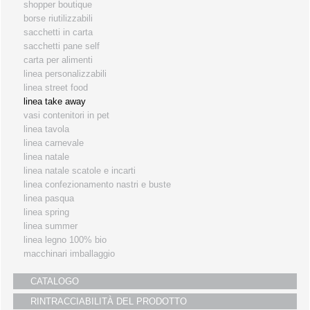
shopper boutique
i partners
borse riutilizzabili
sacchetti in carta
servizio clienti
sacchetti pane self
fiere
carta per alimenti
linea personalizzabili
linea street food
linea take away
vasi contenitori in pet
linea tavola
linea carnevale
linea natale
linea natale scatole e incarti
linea confezionamento nastri e buste
linea pasqua
linea spring
linea summer
linea legno 100% bio
macchinari imballaggio
CATALOGO
RINTRACCIABILITÀ DEL PRODOTTO