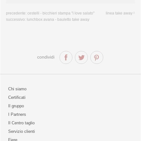
precedente:
cestelli - bicchieri stampa ''i love salato''
linea take away
successivo:
lunchbox avana - bauletto take away
condividi
Chi siamo
Certificati
Il gruppo
la qualità
I Partners
Il Centro taglio
Servizio clienti
Fiere