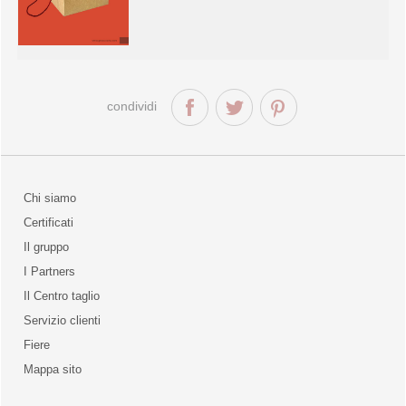
condividi
Chi siamo
Certificati
Il gruppo
la qualità
I Partners
Il Centro taglio
Servizio clienti
Fiere
o
Mappa sito
unities