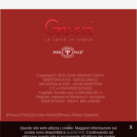
Copyright © 2011-2026 GROSSI CARTA
MANTOVA S.P.A - SOCIO UNICO
VIA OSTIGLIA 10/F - 46100 MANTOVA
C.F. e P.IVA 00287670202
Capitale Sociale euro 2.000.000,00 i.v.
Registro imprese di Mantova n. iscrizione
00287670202 - REA n. MN-128058
[Privacy Policy]
[Cookie Policy]
[Privacy Policy Supplier]
x
Questo sito web utilizza i cookie. Maggiori informazioni sui
cookie sono disponibili a
questo link
. Continuando ad
utilizzare questo sito si acconsente all'utilizzo dei cookie