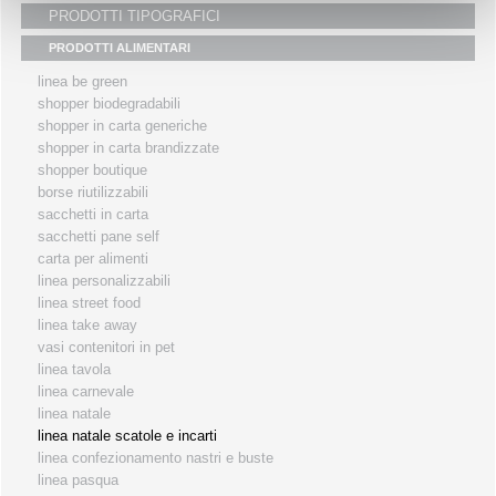
PRODOTTI TIPOGRAFICI
i partners
PRODOTTI ALIMENTARI
servizio clienti
linea be green
fiere
shopper biodegradabili
shopper in carta generiche
shopper in carta brandizzate
shopper boutique
borse riutilizzabili
sacchetti in carta
sacchetti pane self
carta per alimenti
linea personalizzabili
linea street food
linea take away
vasi contenitori in pet
linea tavola
linea carnevale
linea natale
linea natale scatole e incarti
linea confezionamento nastri e buste
linea pasqua