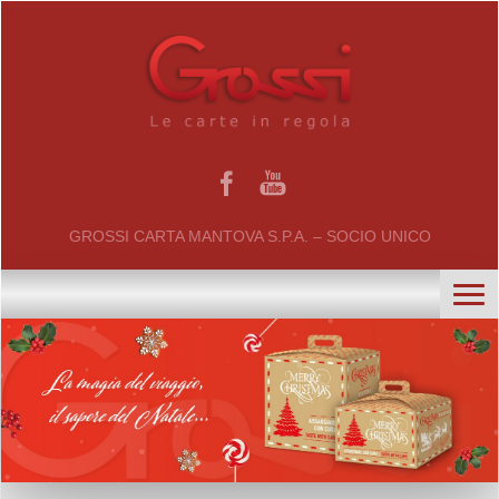
GROSSI CARTA MANTOVA S.P.A. – SOCIO UNICO
home
chi siamo
certificati
il gruppo