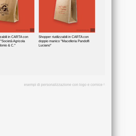
zzabili in CARTA con
Shopper riutilizzabili in CARTA con
"Società Agricola
doppio manico "Macelleria Pandolfi
onio & C."
Luciano"
esempi di personalizzazione con logo e cornice