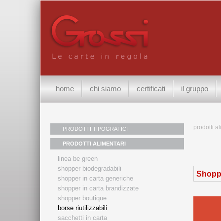
home
chi siamo
certificati
il gruppo
prodotti a
PRODOTTI TIPOGRAFICI
PRODOTTI ALIMENTARI
linea be green
shopper biodegradabili
Shoppe
shopper in carta generiche
shopper in carta brandizzate
shopper boutique
borse riutilizzabili
sacchetti in carta