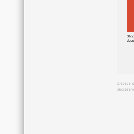
Shopp
dopp
precedent
successiv