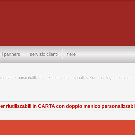
i partners
servizio clienti
fiere
limentari
>
borse riutilizzabili
>
esempi di personalizzazione con logo e cornice
r riutilizzabili in CARTA con doppio manico personalizzabi