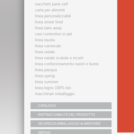
sacchetti pane self
carta per alimenti
linea personalizzabili
linea street food
linea take away
vasi contenitori in pet
linea tavola
linea carnevale
linea natale
linea natale scatole e incarti
linea confezionamento nastri e buste
linea pasqua
linea spring
linea summer
linea legno 100% bio
macchinari imballaggio
CATALOGO
RINTRACCIABILITÀ DEL PRODOTTO
SICUREZZA IMBALLAGGIO ALIMENTARE
SERVIZI