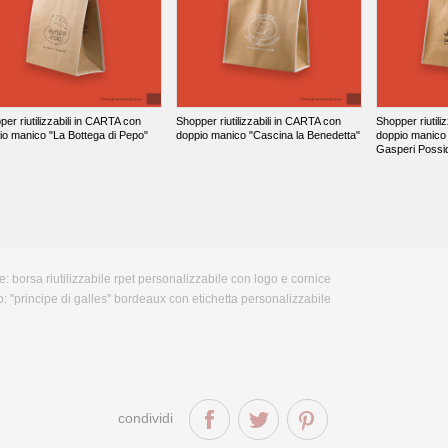
er riutilizzabili in CARTA con
Shopper riutilizzabili in CARTA con
Shopper riutili
io manico "La Bottega di Pepo"
doppio manico "Cascina la Benedetta"
doppio manico 
Gasperi Possid
e:
borsa riutilizzabile rpet personalizzabile con logo e cornice
o:
''principe di galles'' bordeaux con etichetta personalizzabile
condividi