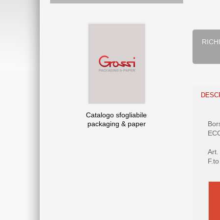
RICHIESTA INFORMAZI
DESC
Catalogo sfogliabile
packaging & paper
Bor
ECO
Art
F.t