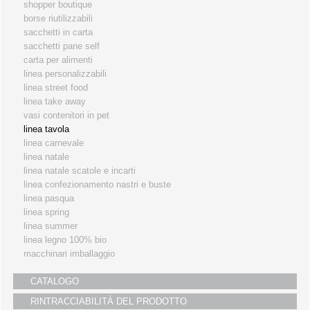
shopper boutique
i partners
borse riutilizzabili
sacchetti in carta
servizio clienti
sacchetti pane self
fiere
carta per alimenti
linea personalizzabili
linea street food
linea take away
vasi contenitori in pet
linea tavola
linea carnevale
linea natale
linea natale scatole e incarti
linea confezionamento nastri e buste
linea pasqua
linea spring
linea summer
linea legno 100% bio
macchinari imballaggio
CATALOGO
RINTRACCIABILITÀ DEL PRODOTTO