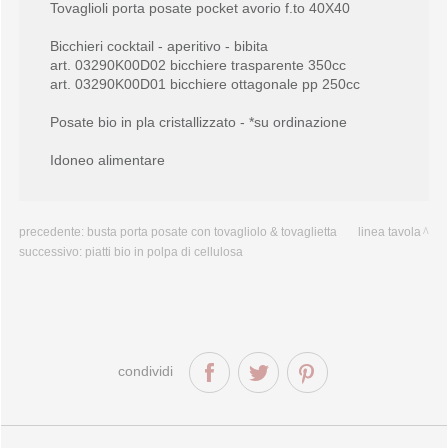
Tovaglioli porta posate pocket avorio f.to 40X40
Bicchieri cocktail - aperitivo - bibita
art. 03290K00D02 bicchiere trasparente 350cc
art. 03290K00D01 bicchiere ottagonale pp 250cc
Posate bio in pla cristallizzato - *su ordinazione
Idoneo alimentare
precedente:
busta porta posate con tovagliolo & tovaglietta
linea tavola
successivo:
piatti bio in polpa di cellulosa
condividi