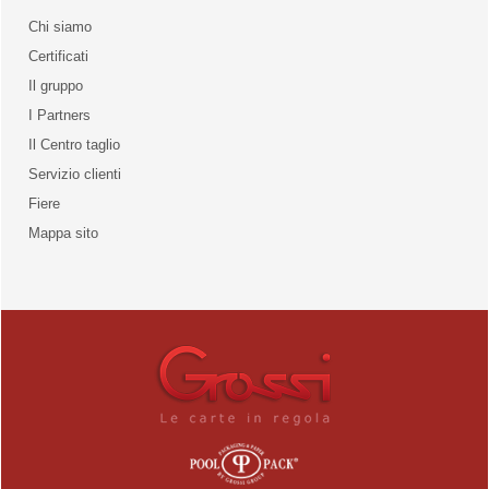
Chi siamo
Certificati
Il gruppo
la qualità
I Partners
Il Centro taglio
Servizio clienti
Fiere
o
Mappa sito
unities