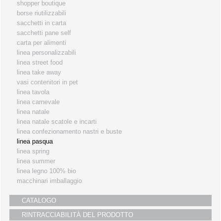
shopper boutique
i partners
borse riutilizzabili
sacchetti in carta
servizio clienti
sacchetti pane self
fiere
carta per alimenti
linea personalizzabili
linea street food
linea take away
vasi contenitori in pet
linea tavola
linea carnevale
linea natale
linea natale scatole e incarti
linea confezionamento nastri e buste
linea pasqua
linea spring
linea summer
linea legno 100% bio
macchinari imballaggio
CATALOGO
RINTRACCIABILITÀ DEL PRODOTTO