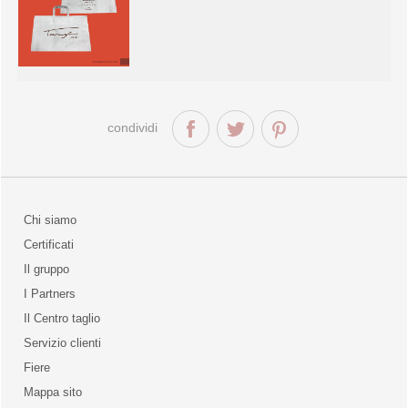
condividi
Chi siamo
Certificati
Il gruppo
la qualità
I Partners
Il Centro taglio
Servizio clienti
Fiere
o
Mappa sito