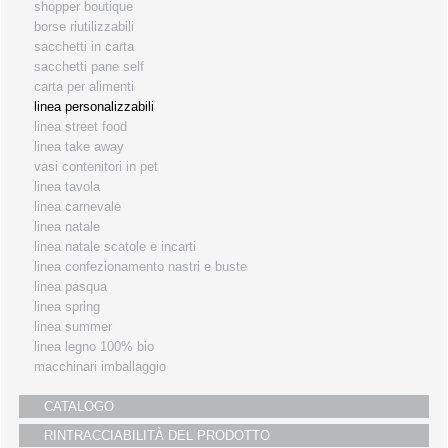
shopper boutique
i partners
borse riutilizzabili
sacchetti in carta
servizio clienti
sacchetti pane self
fiere
carta per alimenti
linea personalizzabili
linea street food
linea take away
vasi contenitori in pet
linea tavola
linea carnevale
linea natale
linea natale scatole e incarti
linea confezionamento nastri e buste
linea pasqua
linea spring
linea summer
linea legno 100% bio
macchinari imballaggio
CATALOGO
RINTRACCIABILITÀ DEL PRODOTTO