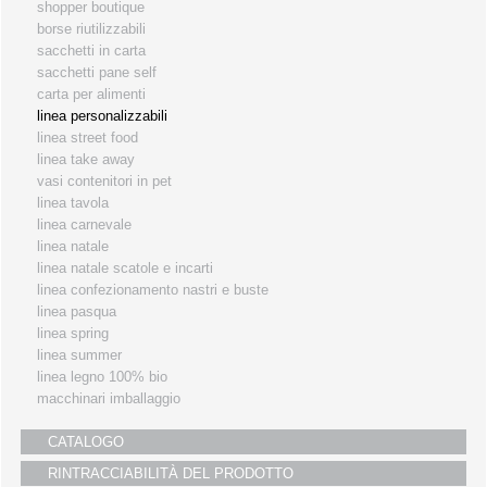
shopper boutique
i partners
borse riutilizzabili
sacchetti in carta
servizio clienti
sacchetti pane self
fiere
carta per alimenti
linea personalizzabili
linea street food
linea take away
vasi contenitori in pet
linea tavola
linea carnevale
linea natale
linea natale scatole e incarti
linea confezionamento nastri e buste
linea pasqua
linea spring
linea summer
linea legno 100% bio
macchinari imballaggio
CATALOGO
RINTRACCIABILITÀ DEL PRODOTTO