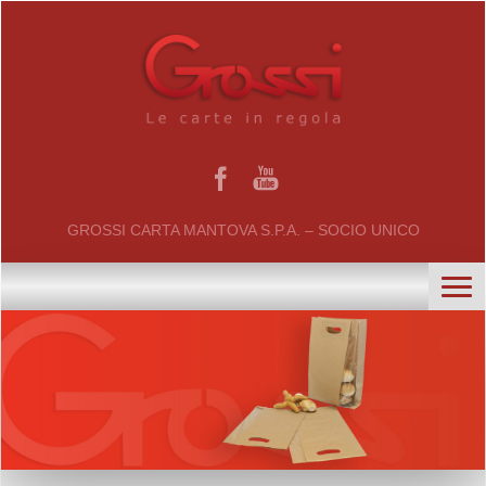
GROSSI CARTA MANTOVA S.P.A. – SOCIO UNICO
home
chi siamo
certificati
il gruppo